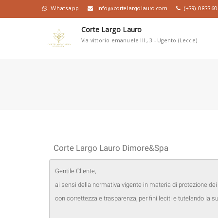
Whatsapp
info@cortelargolauro.com
(+39) 08336
Corte Largo Lauro
Via vittorio emanuele lll , 3 - Ugento (Lecce)